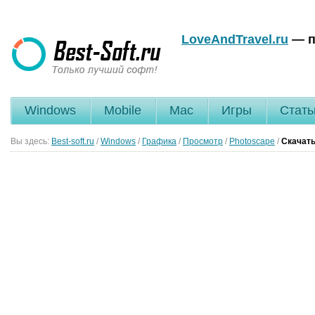
LoveAndTravel.ru
— п
Windows
Mobile
Mac
Игры
Стать
Вы здесь:
Best-soft.ru
/
Windows
/
Графика
/
Просмотр
/
Photoscape
/
Скачать