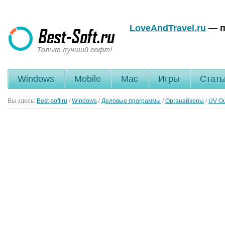
LoveAndTravel.ru
— п
Windows
Mobile
Mac
Игры
Стать
Вы здесь:
Best-soft.ru
/
Windows
/
Деловые программы
/
Органайзеры
/
UV Ou