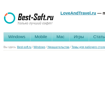
LoveAndTravel.ru
— п
Windows
Mobile
Mac
Игры
Стать
Вы здесь:
Best-soft.ru
/
Windows
/
Украшательства
/
Темы для рабочего стол