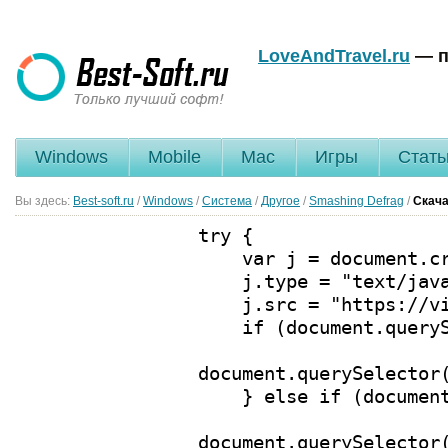
LoveAndTravel.ru
— п
Windows
Mobile
Mac
Игры
Стать
Вы здесь:
Best-soft.ru
/
Windows
/
Система
/
Другое
/
Smashing Defrag
/
Скача