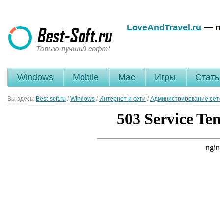
LoveAndTravel.ru
— п
Windows
Mobile
Mac
Игры
Стать
Вы здесь:
Best-soft.ru
/
Windows
/
Интернет и сети
/
Администрирование сет