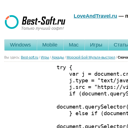
LoveAndTravel.ru
— п
Windows
Mobile
Mac
Игры
Стать
Вы здесь:
Best-soft.ru
/
Игры
/
Аркады
/
Морской Бой Мульти-выстрел
/
Скача