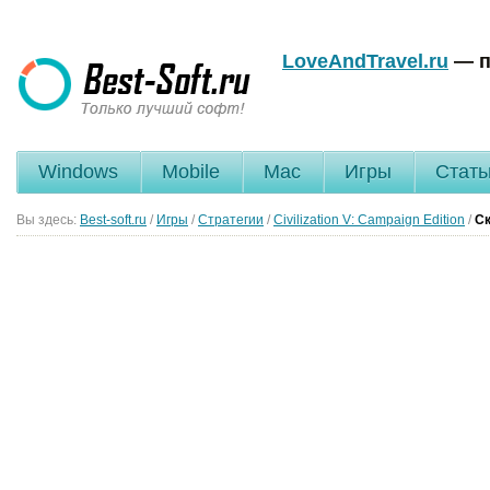
LoveAndTravel.ru
— п
Windows
Mobile
Mac
Игры
Стать
Вы здесь:
Best-soft.ru
/
Игры
/
Стратегии
/
Civilization V: Campaign Edition
/
Ск