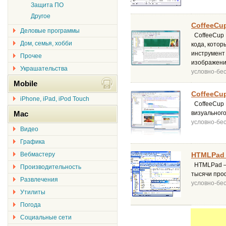
Защита ПО
Другое
CoffeeCup
Деловые программы
CoffeeCup H
Дом, семья, хобби
кода, котор
инструмент
Прочее
изображения
Украшательства
условно-бе
Mobile
CoffeeCup
iPhone, iPad, iPod Touch
CoffeeCup 
Mac
визуального
условно-бе
Видео
Графика
Вебмастеру
HTMLPad 
HTMLPad – 
Производительность
тысячи про
Развлечения
условно-бе
Утилиты
Погода
Социальные сети