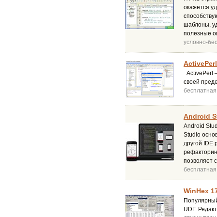
окажется у
способствую
шаблоны, у
полезные о
условно-бе
ActivePerl
ActivePerl 
своей преде
бесплатная
Android S
Android Stu
Studio осно
другой IDE 
рефакторин
позволяет 
бесплатная
WinHex 17
Популярный 
UDF. Редак