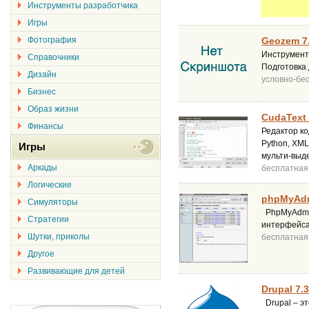
Инструменты разработчика
Игры
Фотография
Geozem 7
Инструмент
Справочники
Подготовка 
Дизайн
условно-бе
Бизнес
Образ жизни
CudaText 
Финансы
Редактор ко
Python, XML
Игры
мульти-выде
Аркады
бесплатная
Логические
phpMyAdm
Симуляторы
PhpMyAdmin
Стратегии
интерфейса
Шутки, приколы
бесплатная
Другое
Развивающие для детей
Drupal 7.
Drupal – э