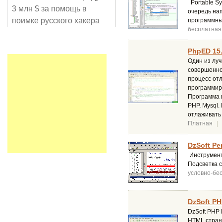
Portable Sy
3 млн $ за помощь в
очередь нап
поимке русского хакера
программны
бесплатная
PhpED 15
Один из лу
совершенно 
процесс отл
программиро
Программа в
PHP, Mysql.
отлаживать 
Платная
|
DzSoft Per
Инструмент 
Подсветка с
условно-бе
DzSoft PHP
DzSoft PHP 
HTML стран