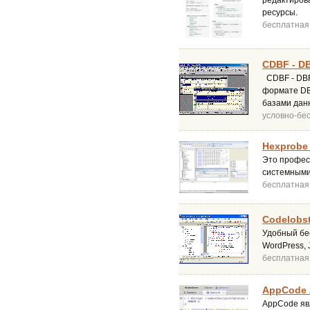
редактиров
ресурсы.
бесплатная
CDBF - DB
CDBF - DBF
формате DBF
базами данн
условно-бе
Hexprobe 
Это профес
системными
бесплатная
Codelobst
Удобный бес
WordPress, 
бесплатная
AppCode 
AppCode яв