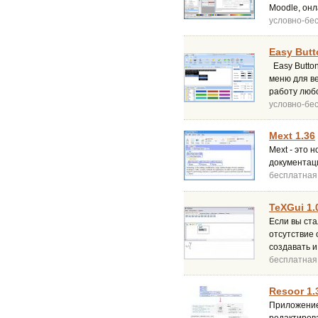
Moodle, онл
условно-бе
Easy Butt
Easy Button
меню для в
работу любо
условно-бе
Mext 1.36
Mext - это 
документаци
бесплатная
TeXGui 1.
Если вы ста
отсутствие 
создавать 
бесплатная
Resoor 1.
Приложение 