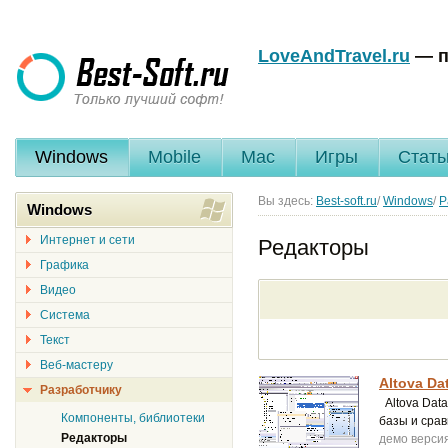
LoveAndTravel.ru
— п
Windows
Mobile
Mac
Игры
Стать
Вы здесь:
Best-soft.ru
/
Windows
/
Р
Windows
Интернет и сети
Редакторы
Графика
Видео
Система
Текст
Веб-мастеру
Altova Da
Разработчику
Altova Dat
Компоненты, библиотеки
базы и сра
Редакторы
демо верси