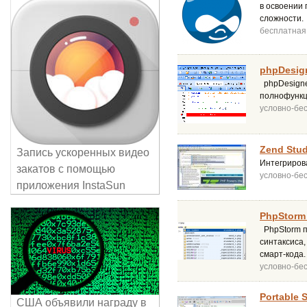
в освоении
сложности.
бесплатная
phpDesign
phpDesigne
полнофункц
условно-бе
Zend Stud
Запись ускоренных видео
Интегрирова
закатов с помощью
условно-бе
приложения InstaSun
PhpStorm 
PhpStorm п
синтаксиса
смарт-кода.
условно-бе
Portable 
США объявили награду в