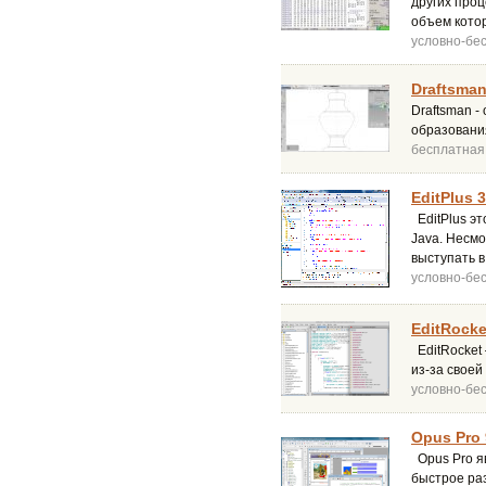
других про
объем кото
условно-бе
Draftsman
Draftsman -
образовани
бесплатная
EditPlus 3
EditPlus э
Java. Несмо
выступать в
условно-бе
EditRocke
EditRocket
из-за свое
условно-бе
Opus Pro 
Opus Pro я
быстрое ра