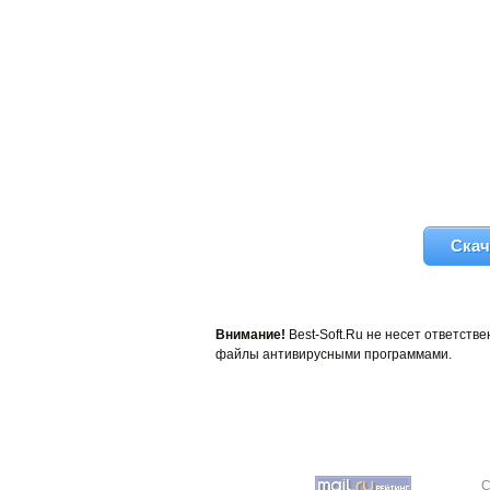
Скач
Внимание!
Best-Soft.Ru не несет ответст
файлы антивирусными программами.
C