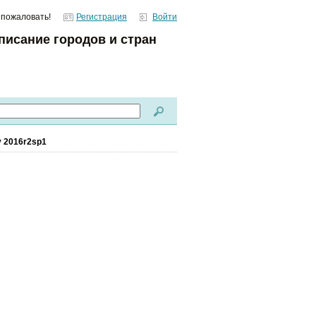
 пожаловать!
Регистрация
Войти
писание городов и стран
y 2016r2sp1