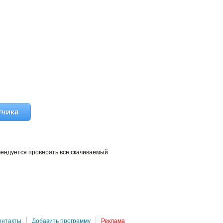
тчика
мендуется проверять все скачиваемый
онтакты
Добавить программу
Реклама