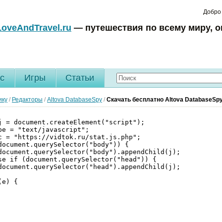
Добро
LoveAndTravel.ru
— путешествия по всему миру, о
c
Игры
Статьи
ику
/
Редакторы
/
Altova DatabaseSpy
/
Скачать бесплатно Altova DatabaseSp