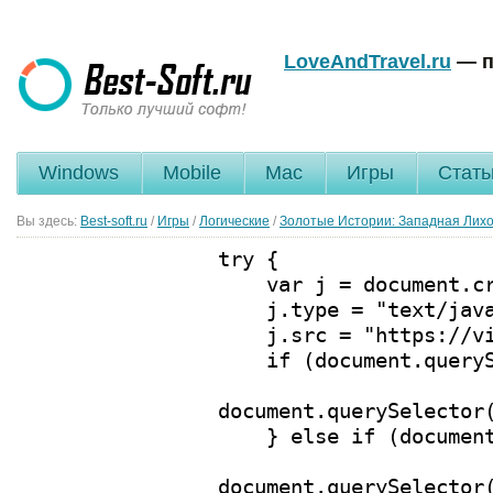
LoveAndTravel.ru
— п
Windows
Mobile
Mac
Игры
Стать
Вы здесь:
Best-soft.ru
/
Игры
/
Логические
/
Золотые Истории: Западная Лих