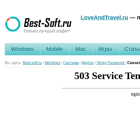
LoveAndTravel.ru
— п
Windows
Mobile
Mac
Игры
Стать
Вы здесь:
Best-soft.ru
/
Windows
/
Система
/
Другое
/
Sticky Password
/
Скачат