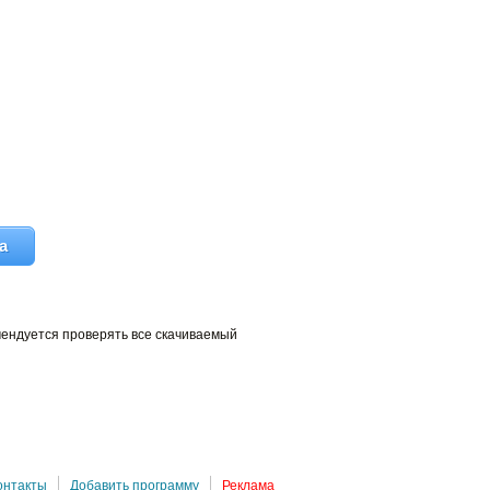
а
мендуется проверять все скачиваемый
онтакты
Добавить программу
Реклама