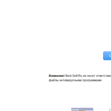
Внимание!
Best-Soft.Ru не несет ответст
файлы антивирусными программами.
C