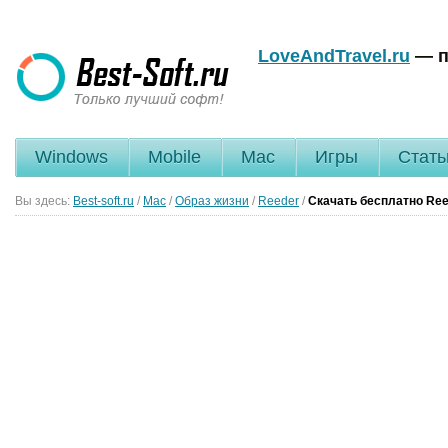
LoveAndTravel.ru
— п
Windows
Mobile
Mac
Игры
Стать
Вы здесь:
Best-soft.ru
/
Mac
/
Образ жизни
/
Reeder
/
Скачать бесплатно Ree