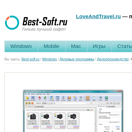
LoveAndTravel.ru
— п
Windows
Mobile
Mac
Игры
Стать
Вы здесь:
Best-soft.ru
/
Windows
/
Деловые программы
/
Делопроизводство
/