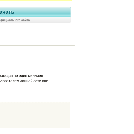
ачать
 официального сайта
ывающая не один миллион
ьзователем данной сети вне