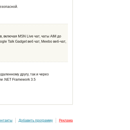
езопасной.
, включая MSN Live чат, чаты AIM до
ogle Talk Gadget веб чат, Meebo веб-чат,
даленному другу, так и через
м .NET Framework 3.5
онтакты
Добавить программу
Реклама