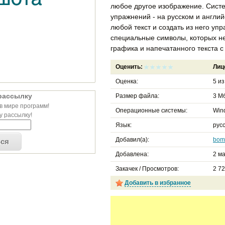
любое другое изображение. Сист
упражнений - на русском и англи
любой текст и создать из него уп
специальные символы, которых нет
графика и напечатанного текста 
Оценить:
Лиц
Оценка:
5
и
рассылку
Размер файла:
3 Мб
в мире программ!
Операционные системы:
Win
 рассылку!
Язык:
рус
Добавил(а):
bom
ься
Добавлена:
2 ма
Закачек / Просмотров:
2 7
Добавить в избранное