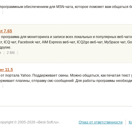
 программным обеспечением для MSN-чата, которое поможет вам общаться б
|
t 7.65
 программа для мониторинга и записи всех локальных и популярных веб-чатов
ат, ICQ чат, Facebook чат, AIM Express веб-чат, ICQ2go веб-чат, MySpace чат, Go
другие.
я
|
2 Мб
|
r 11.5
т портала Yahoo. Поддерживает скины. Можно общаться, как печатая текст у
ерживает плагины, отправку смс-сообщений. Для работы программы необходи
|
opyright © 2005-2026 «Best-Soft.ru».
Отказ от ответственности
К