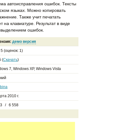
ема автоисправления ошибок. Тексты
йском языках. Можно копировать
ражнение. Также учит печатать
 на клавиатуре. Результат в виде
с выделением ошибок.
ензия:
демо версия
з
5
(оценок:
1
)
 (
Скачать
)
dows 7, Windows XP, Windows Vista
ский
bina
рта 2010 г.
23 / 6 558