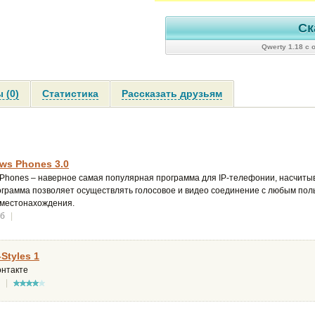
Ск
Qwerty 1.18 с
 (0)
Статистика
Рассказать друзьям
ws Phones 3.0
 Phones – наверное самая популярная программа для IP-телефонии, насчит
ограмма позволяет осуществлять голосовое и видео соединение с любым пол
 местонахождения.
Мб
|
-Styles 1
онтакте
|