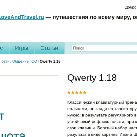
Добро
LoveAndTravel.ru
— путешествия по всему миру, о
c
Игры
Статьи
 сети
/
Общение, ICQ
/
Qwerty
1.18
Qwerty 1.18
Классический клавиатурный трена
пальцами, не глядя на клавиатуру
нужно: в результате регулярного
устойчивый рефлекс печати, при 
свои клавиши. Богатый набор наст
результат в виде картины Ивана 