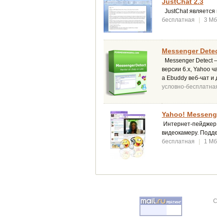
JustChat 2.3
JustChat является
бесплатная
|
3 Мб
Messenger Detec
Messenger Detect –
версии 6.x, Yahoo ч
а Ebuddy веб-чат и 
условно-бесплатна
Yahoo! Messenge
Интернет-пейджер о
видеокамеру. Подд
бесплатная
|
1 Мб
C