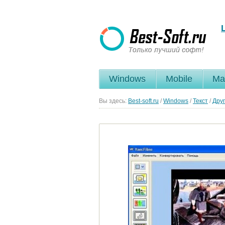
Windows
Mobile
Ma
Вы здесь:
Best-soft.ru
/
Windows
/
Текст
/
Дру