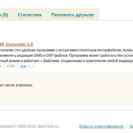
 (0)
Статистика
Рассказать друзьям
XF Converter 1.0
Converter это удобная программа с интуитивно-понятным интерфейсом, поз
 изменять редакции DWG и DXF файлов. Программа может работать без уста
тный режим и работает с файлами, созданными в практически любой редакц
я
|
4 Мб
|
ит число в пропись
|
opyright © 2005-2026 «Best-Soft.ru».
Отказ от ответственности
К