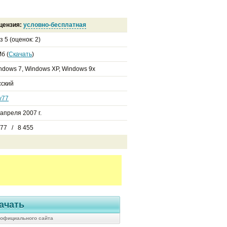
цензия:
условно-бесплатная
з
5
(оценок:
2
)
б (
Скачать
)
ndows 7, Windows XP, Windows 9x
сский
v77
 апреля 2007 г.
277 / 8 455
ачать
с официального сайта