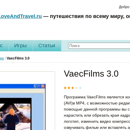
Добро
LoveAndTravel.ru
— путешествия по всему миру, о
c
Игры
Статьи
гие
/
VaecFilms
3.0
VaecFilms 3.0
Программа VaecFilms является к
(AVI)в MP4, с возможностью реда
помощью данной программы вы см
нарастить или обрезать края кадра
логотип, изменить видео компресс
озвучивать фильм или вставлять а