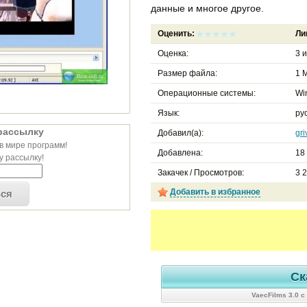
данные и многое другое.
Оценить:
Ли
Оценка:
3
и
Размер файла:
1 М
Операционные системы:
Wi
Язык:
ру
рассылку
Добавил(а):
gri
в мире программ!
Добавлена:
18
 рассылку!
Закачек / Просмотров:
3 
Добавить в избранное
ься
Ск
VaecFilms 3.0 