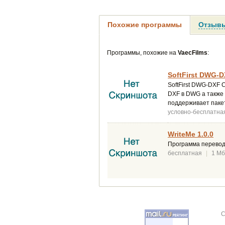
Похожие программы
Отзывы
Программы, похожие на
VaecFilms
:
SoftFirst DWG-D
SoftFirst DWG-DXF 
DXF в DWG а также
поддерживает паке
условно-бесплатна
WriteMe 1.0.0
Программа перевод
бесплатная
|
1 Мб
C