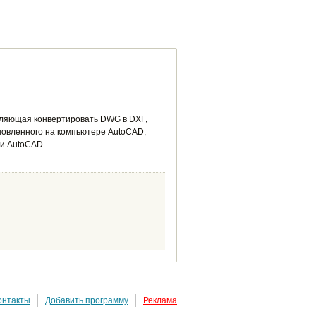
воляющая конвертировать DWG в DXF,
новленного на компьютере AutoCAD,
ии AutoCAD.
онтакты
Добавить программу
Реклама