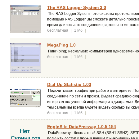
The RAS Logger System 3.0
The RAS Logger System - это система протоколиров
помощью RAS Logger Вы сможете детально просмат
время длилось это соединение, и, конечно же, как
бесплатная
|
1 Мб
|
MegaPing 1.0
Пинг (ping) нескольких компьютеров одновременно
бесплатная
|
1 Мб
|
Dial-Up Statistic 1.03
Подсчитывает трафик при работе в интернете. Пока
соединение по сети и прокси. Выдает среднюю ско
интервал полученной информации в диаграмме. Ди
тем самым вы всегда будете видеть сколько вы ск
бесплатная
|
1 Мб
|
EngInSite DataFreeway 1.0.5.154
DataFreeway - бесплатный SSH (SSH1,SSH2), SFTP,
получить доступ к любым вашим Юникс-машинам и