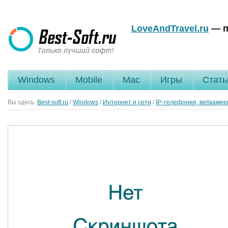
LoveAndTravel.ru
— п
Windows
Mobile
Mac
Игры
Стать
Вы здесь:
Best-soft.ru
/
Windows
/
Интернет и сети
/
IP-телефония, вебкаме