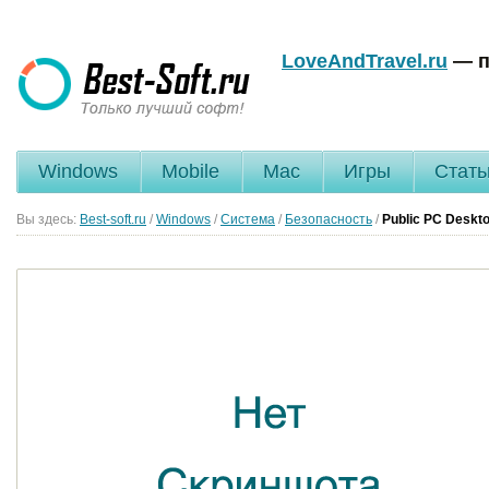
LoveAndTravel.ru
— п
Windows
Mobile
Mac
Игры
Стать
Вы здесь:
Best-soft.ru
/
Windows
/
Система
/
Безопасность
/
Public PC Deskt