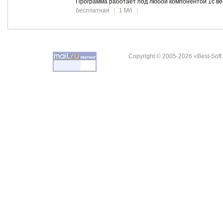
Программа работает под любой компонентой 1с вер
бесплатная
|
1 Мб
|
Copyright © 2005-2026 «Best-Soft.