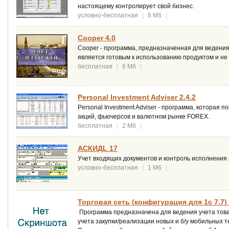
настоящему контролирует свой бизнес.
условно-бесплатная
|
8 Мб
|
Cooper 4.0
Cooper - программа, предназначенная для ведени
является готовым к использованию продуктом и не
бесплатная
|
6 Мб
|
Personal Investment Adviser 2.4.2
Personal Investment Adviser - программа, котора
акций, фьючерсов и валютном рынке FOREX.
бесплатная
|
2 Мб
|
АСКИДL 17
Учет входящих документов и контроль исполнения
условно-бесплатная
|
1 Мб
|
Торговая сеть (конфигурация для 1с 7.7)
Программа предназначена для ведения учета това
учета закупки/реализации новых и б/у мобильных 