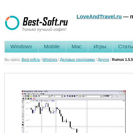
LoveAndTravel.ru
— п
Windows
Mobile
Mac
Игры
Стать
Вы здесь:
Best-soft.ru
/
Windows
/
Деловые программы
/
Другое
/
Rumus
1.5.5