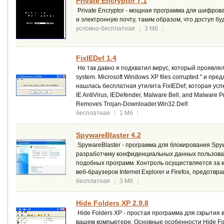
Private Encryptor 7.1
Private Encryptor - мощная программа для шифр
и электронную почту, таким образом, что доступ б
условно-бесплатная
|
3 Мб
|
FixIEDef 1.4
Не так давно я подхватил вирус, который проявлял 
system. Microsoft Windows XP files corrupted." и п
нашлась бесплатная утилита FixIEDef, которая успе
IE AntiVirus, IEDefender, Malware Bell, and Malware P
Removes Trojan-Downloader.Win32.Delf.
бесплатная
|
1 Мб
|
SpywareBlaster 4.2
SpywareBlaster - программа для блокирования Spy
разработчику конфиденциальных данных пользовате
подобных программ. Контроль осуществляется за ко
веб-браузеров Internet Explorer и Firefox, предо
бесплатная
|
3 Мб
|
Hide Folders XP 2.9.8
Hide Folders XP - простая программа для скрытия 
вашем компьютере. Основные особенности Hide Fol