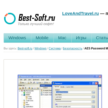
LoveAndTravel.ru
— п
Windows
Mobile
Mac
Игры
Стать
Вы здесь:
Best-soft.ru
/
Windows
/
Система
/
Безопасность
/
AES Password M