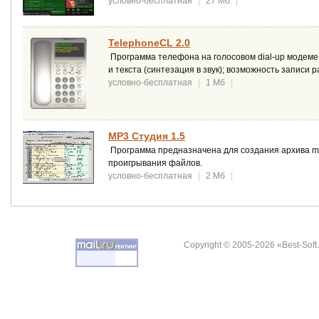
условно-бесплатная
|
27 Мб
|
TelephoneCL 2.0
Программа телефона на голосовом dial-up модеме
и текста (синтезация в звук); возможность записи р
условно-бесплатная
|
1 Мб
|
МР3 Студия 1.5
Программа предназначена для создания архива mp
проигрывания файлов.
условно-бесплатная
|
2 Мб
|
Copyright © 2005-2026 «Best-Soft.