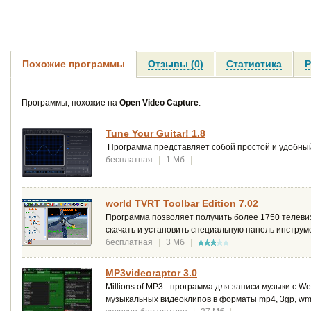
Похожие программы
Отзывы (0)
Статистика
Р
Программы, похожие на
Open Video Capture
:
Tune Your Guitar! 1.8
Программа представляет собой простой и удобный
бесплатная
|
1 Мб
|
world TVRT Toolbar Edition 7.02
Программа позволяет получить более 1750 телевиз
скачать и установить специальную панель инструм
бесплатная
|
3 Мб
|
MP3videoraptor 3.0
Millions of MP3 - программа для записи музыки с 
музыкальных видеоклипов в форматы mp4, 3gp, wmv