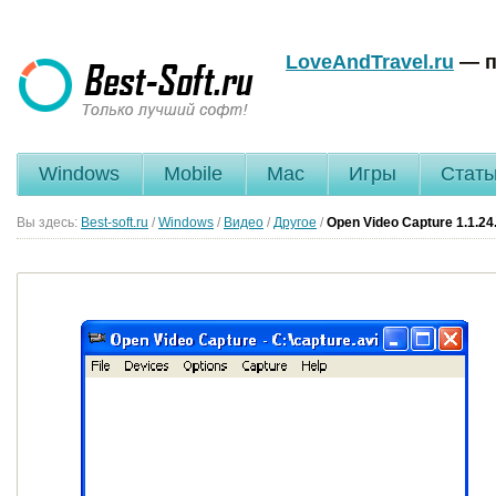
LoveAndTravel.ru
— п
Windows
Mobile
Mac
Игры
Стать
Вы здесь:
Best-soft.ru
/
Windows
/
Видео
/
Другое
/
Open Video Capture
1.1.24