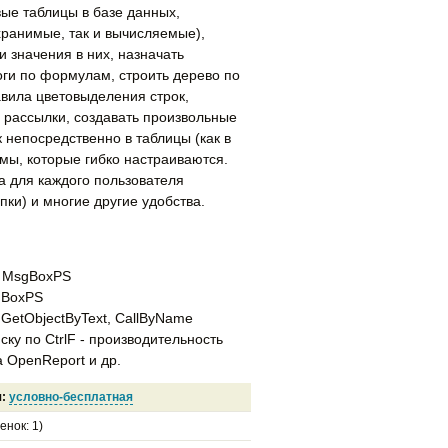
ые таблицы в базе данных,
хранимые, так и вычисляемые),
 значения в них, назначать
оги по формулам, строить дерево по
вила цветовыделения строк,
 рассылки, создавать произвольные
 непосредственно в таблицы (как в
рмы, которые гибко настраиваются.
а для каждого пользователя
пки) и многие другие удобства.
и MsgBoxPS
gBoxPS
 GetObjectByText, CallByName
ску по CtrlF - производительность
а OpenReport и др.
я:
условно-бесплатная
енок:
1
)