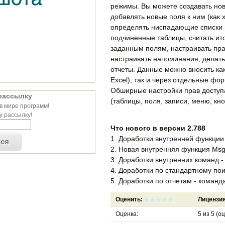
режимы. Вы можете создавать нов
добавлять новые поля к ним (как 
определять ниспадающие списки и
подчиненные таблицы, считать ит
заданным полям, настраивать пра
настраивать напоминания, делать
отчеты. Данные можно вносить как
Excel), так и через отдельные фо
Обширные настройки прав доступ
рассылку
(таблицы, поля, записи, меню, кно
в мире программ!
 рассылку!
Что нового в версии 2.788
1. Доработки внутренней функци
ься
2. Новая внутренняя функция Ms
3. Доработки внутренних команд -
4. Доработки по стандартному пои
5. Доработки по отчетам - команд
Оценить:
Лицензи
Оценка:
5
из
5
(оц