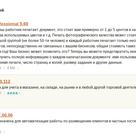
ей
:
fessional 5.60
ваш работник печатает документ, это стоит вам примерно от 1 до 5 центов в з
ва используемых цветов и т.д. Печать фотографического качества может стоит
ой группой (не более 50-ти человек) и каждый работник печатает только не
тов, непосредственно не связанных с вашим биснесом, общая стоимоть таких 
в год! Ваш бизнес может позволить это? Теперь вы можете предотвратить нен
лучить полную информацию о каждом напечатанном документе: имя пользоват
время печати, число страниц и копий, размер задания и другие данные.
я
|
4 Мб
|
3.112
для учета в магазине, на складе, на рынке и в любой другой торговой деятел
б
|
7.00.06
начена для автоматизации работы по размещению клиентов в частных гостин
б
|