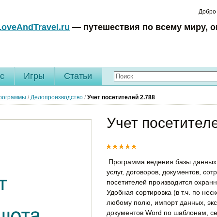
Добро
LoveAndTravel.ru
— путешествия по всему миру, о
c
Игры
Статьи
рограммы
/
Делопроизводство
/
Учет посетителей
2.788
Учет посетителе
Программа ведения базы данных и
услуг, договоров, документов, со
посетителей производится охранн
Удобная сортировка (в т.ч. по не
любому полю, импорт данных, экс
документов Word по шаблонам, се