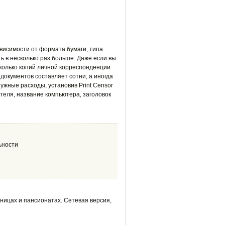
ависимости от формата бумаги, типа
ь в несколько раз больше. Даже если вы
сколько копий личной корреспонденции
документов составляет сотни, а иногда
ужные расходы, установив Print Censor
еля, название компьютера, заголовок
ьности
ицах и пансионатах. Сетевая версия,