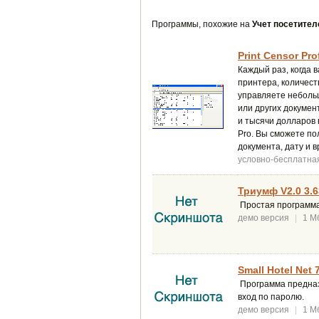
Программы, похожие на
Учет посетител
Print Censor Pro
Каждый раз, когда 
принтера, количест
управляете небольш
или других докумен
и тысячи долларов 
Pro. Вы сможете по
документа, дату и 
условно-бесплатна
Триумф V2.0 3.6
Простая программа 
демо версия
|
1 М
Small Hotel Net 
Программа предназ
вход по паролю.
демо версия
|
1 М