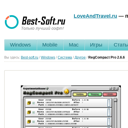
LoveAndTravel.ru
— п
Windows
Mobile
Mac
Игры
Стать
Вы здесь:
Best-soft.ru
/
Windows
/
Система
/
Другое
/
RegCompact Pro
2.6.6