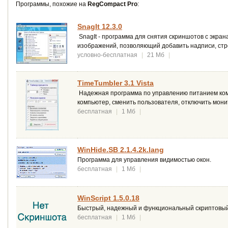
Программы, похожие на
RegCompact Pro
:
SnagIt 12.3.0
SnagIt - программа для снятия скриншотов с экран
изображений, позволяющий добавить надписи, стр
условно-бесплатная
|
21 Мб
|
TimeTumbler 3.1 Vista
Надежная программа по управлению питанием комп
компьютер, сменить пользователя, отключить монит
бесплатная
|
1 Мб
|
WinHide.SB 2.1.4.2k.lang
Программа для управления видимостью окон.
бесплатная
|
1 Мб
|
WinScript 1.5.0.18
Быстрый, надежный и функциональный скриптовый
бесплатная
|
1 Мб
|