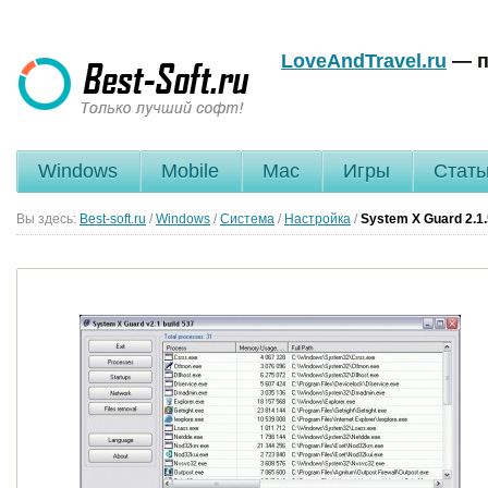
LoveAndTravel.ru
— п
Windows
Mobile
Mac
Игры
Стать
Вы здесь:
Best-soft.ru
/
Windows
/
Система
/
Настройка
/
System X Guard
2.1