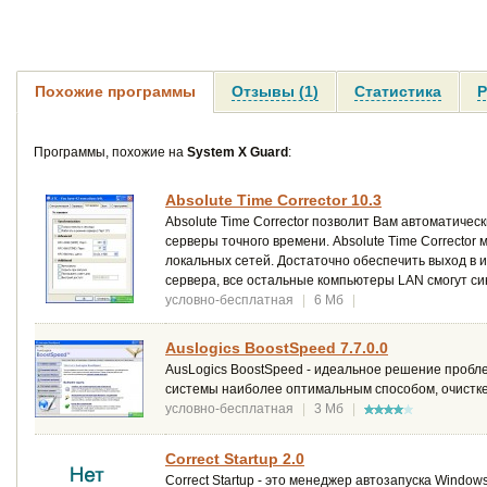
Похожие программы
Отзывы (1)
Статистика
Р
Программы, похожие на
System X Guard
:
Absolute Time Corrector 10.3
Absolute Time Corrector позволит Вам автоматиче
серверы точного времени. Absolute Time Corrector
локальных сетей. Достаточно обеспечить выход в и
сервера, все остальные компьютеры LAN смогут си
условно-бесплатная
|
6 Мб
|
Auslogics BoostSpeed 7.7.0.0
AusLogics BoostSpeed - идеальное решение пробл
системы наиболее оптимальным способом, очистке 
условно-бесплатная
|
3 Мб
|
Correct Startup 2.0
Correct Startup - это менеджер автозапуска Wind