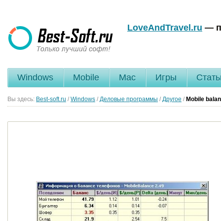
LoveAndTravel.ru
— п
Windows
Mobile
Mac
Игры
Стать
Вы здесь:
Best-soft.ru
/
Windows
/
Деловые программы
/
Другое
/
Mobile bala