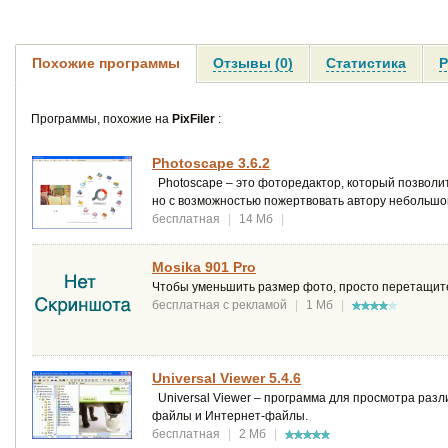
Похожие программы
Отзывы (0)
Статистика
Р
Программы, похожие на
PixFiler
:
Photoscape 3.6.2
Photoscape – это фоторедактор, который позволит
но с возможностью пожертвовать автору небольшой
бесплатная
|
14 Мб
|
Mosika 901 Pro
Чтобы уменьшить размер фото, просто перетащите 
бесплатная с рекламой
|
1 Мб
|
Universal Viewer 5.4.6
Universal Viewer – программа для просмотра разли
файлы и Интернет-файлы.
бесплатная
|
2 Мб
|