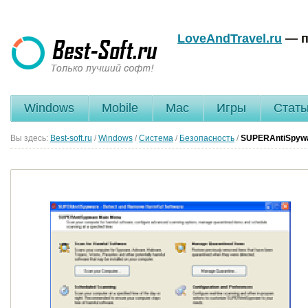
LoveAndTravel.ru
— п
Windows
Mobile
Mac
Игры
Стать
Вы здесь:
Best-soft.ru
/
Windows
/
Система
/
Безопасность
/
SUPERAntiSpywar