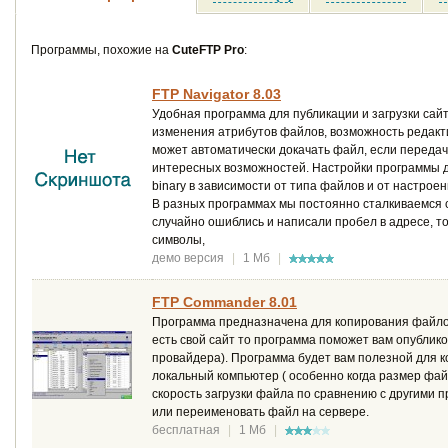
Программы, похожие на
CuteFTP Pro
:
FTP Navigator 8.03
Удобная программа для публикации и загрузки сай
изменения атрибутов файлов, возможность редактир
может автоматически докачать файл, если передач
интересных возможностей. Настройки программы д
binary в зависимости от типа файлов и от настрое
В разных программах мы постоянно сталкиваемся с 
случайно ошиблись и написали пробел в адресе, то
символы,
демо версия
|
1 Мб
|
FTP Commander 8.01
Программа предназначена для копирования файло
есть свой сайт то программа поможет вам опублик
провайдера). Программа будет вам полезной для 
локальный компьютер ( особенно когда размер фай
скорость загрузки файла по сравнению с другими 
или переименовать файл на сервере.
бесплатная
|
1 Мб
|