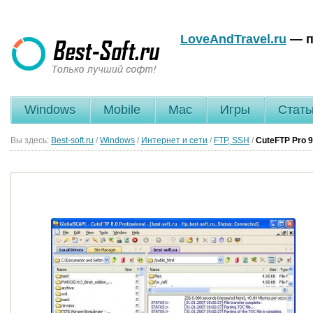
LoveAndTravel.ru
— п
Windows
Mobile
Mac
Игры
Стать
Вы здесь:
Best-soft.ru
/
Windows
/
Интернет и сети
/
FTP, SSH
/
CuteFTP Pro
9