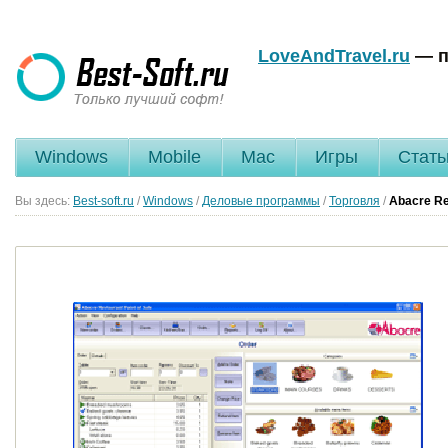
LoveAndTravel.ru
— п
Windows
Mobile
Mac
Игры
Стать
Вы здесь:
Best-soft.ru
/
Windows
/
Деловые программы
/
Торговля
/
Abacre Re