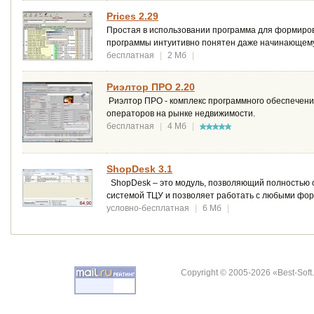
Prices 2.29
Простая в использовании программа для формиров
программы интуитивно понятен даже начинающему
бесплатная
|
2 Мб
|
Риэлтор ПРО 2.20
Риэлтор ПРО - комплекс программного обеспечения
операторов на рынке недвижимости.
бесплатная
|
4 Мб
|
ShopDesk 3.1
ShopDesk – это модуль, позволяющий полностью о
системой ТЦУ и позволяет работать с любыми фо
условно-бесплатная
|
6 Мб
|
Copyright © 2005-2026 «Best-Soft.