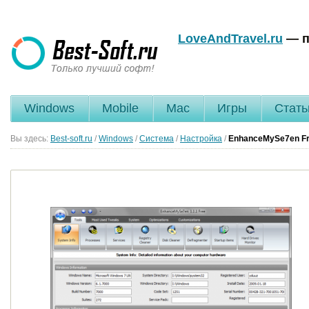
LoveAndTravel.ru
— п
Windows
Mobile
Mac
Игры
Стать
Вы здесь:
Best-soft.ru
/
Windows
/
Система
/
Настройка
/
EnhanceMySe7en F