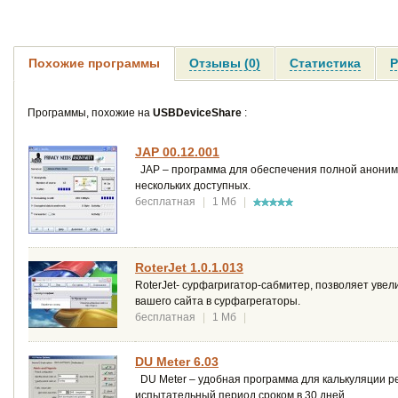
Похожие программы
Отзывы (0)
Статистика
Р
Программы, похожие на
USBDeviceShare
:
JAP 00.12.001
JAP – программа для обеспечения полной анонимн
нескольких доступных.
бесплатная
|
1 Мб
|
RoterJet 1.0.1.013
RoterJet- сурфагригатор-сабмитер, позволяет уве
вашего сайта в сурфагрегаторы.
бесплатная
|
1 Мб
|
DU Meter 6.03
DU Meter – удобная программа для калькуляции р
испытательный период сроком в 30 дней.