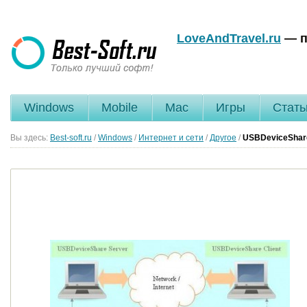
LoveAndTravel.ru
— п
Windows
Mobile
Mac
Игры
Стать
Вы здесь:
Best-soft.ru
/
Windows
/
Интернет и сети
/
Другое
/
USBDeviceSha