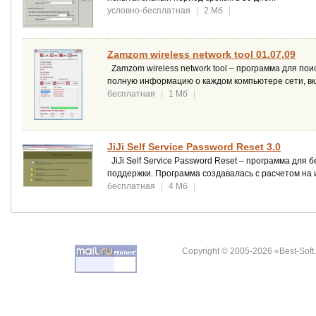
условно-бесплатная
|
2 Мб
|
Zamzom wireless network tool 01.07.09
Zamzom wireless network tool – программа для по
полную информацию о каждом компьютере сети, вк
бесплатная
|
1 Мб
|
JiJi Self Service Password Reset 3.0
JiJi Self Service Password Reset – программа для 
поддержки. Программа создавалась с расчетом на
бесплатная
|
4 Мб
|
Copyright © 2005-2026 «Best-Soft.