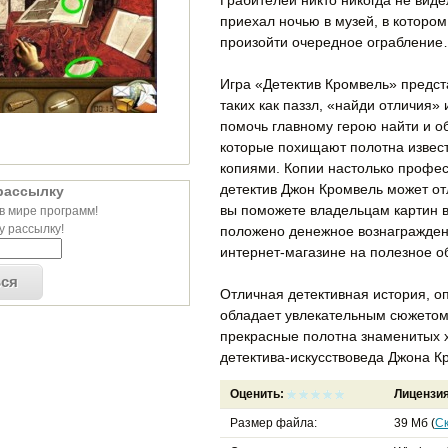
приехал ночью в музей, в котором
произойти очередное ограблени
Игра «Детектив Кромвель» предста
таких как паззл, «найди отличия» 
помочь главному герою найти и о
которые похищают полотна извест
копиями. Копии настолько профес
детектив Джон Кромвель может отл
рассылку
вы поможете владельцам картин в
в мире программ!
 рассылку!
положено денежное вознаграждени
интернет-магазине на полезное о
ься
Отличная детективная история, о
обладает увлекательным сюжетом.
прекрасные полотна знаменитых х
детектива-искусствоведа Джона К
Оценить:
Лицензи
Размер файла:
39 Мб (
С