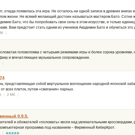
, откуда появилась эта игра. Не осталось ни одной записи в древних книгах и
слом жизни. Не всякий желающий достоин называться мастером Бато. Сотни 
демию Бато, что бы попробовать свои силы в этом искусстве, и только едини
ми. Вам предстоит стать одним из учеников Академии Бато и обучиться это д
Мб
|
ысловатая головоломка с четырьмя режимами игры и более сорока уровнями
афику и впечатляющее музыкальное сопровождение.
|
74
ра, представляющая собой виртуальное воплощение народной японской заба
от всех плиток, путем «сжигания» парных.
я
|
2 Мб
|
енный 0.9.5.
нителей и обожателей «поломать» мозги над увлекательными кроссвордами,
компьютерная программа под названием – Фирменный КиберКрот.
|