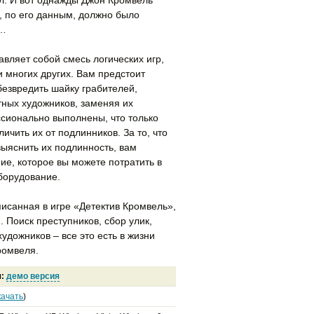
, по его данным, должно было
е…
вляет собой смесь логических игр,
и многих других. Вам предстоит
безвредить шайку грабителей,
ных художников, заменяя их
сионально выполнены, что только
ичить их от подлинников. За то, что
ыяснить их подлинность, вам
е, которое вы можете потратить в
борудование.
писанная в игре «Детектив Кромвель»,
 Поиск преступников, сбор улик,
удожников – все это есть в жизни
ромвеля.
я:
демо версия
качать
)