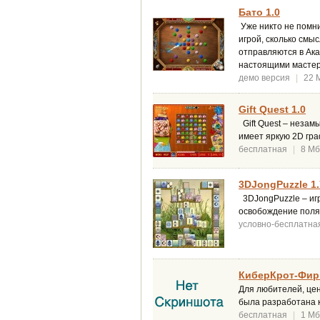
Бато 1.0
Уже никто не помнит
игрой, сколько смы
отправляются в Ака
настоящими мастера
демо версия
|
22 
Gift Quest 1.0
Gift Quest – незам
имеет яркую 2D гр
бесплатная
|
8 Мб
3DJongPuzzle 1.
3DJongPuzzle – иг
освобождение поля 
условно-бесплатна
КиберКрот-Фирм
Для любителей, це
была разработана 
бесплатная
|
1 Мб