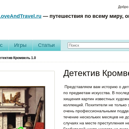
Добро
LoveAndTravel.ru
— путешествия по всему миру, о
c
Игры
Статьи
етектив Кромвель
1.0
Детектив Кромв
Представляем вам историю о дет
по предметам искусства. В после
хищения картин известных художни
коллекций. Похитители не только
очень профессиональными поддел
течение нескольких месяцев не до
случаях на месте преступления н
Грабителей никто никогда не вид