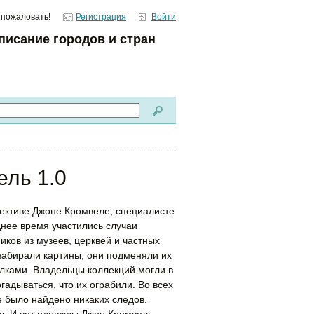
 пожаловать!
Регистрация
Войти
писание городов и стран
ель 1.0
ективе Джоне Кромвеле, специалисте
днее время участились случаи
ков из музеев, церквей и частных
 забирали картины, они подменяли их
ками. Владельцы коллекций могли в
гадываться, что их ограбили. Во всех
е было найдено никаких следов.
ел. И вот однажды Джон Кромвель