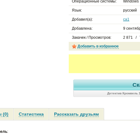
Операционные системы:
Windows 
Язык:
русский
Добавил(а):
ca1
Добавлена:
9 сентябр
Закачек / Просмотров:
2 871 / 
Добавить в избранное
Ск
Детектив Кромвель 
 (0)
Статистика
Рассказать друзьям
вель
: