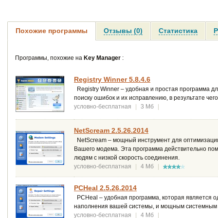
Похожие программы
Отзывы (0)
Статистика
Р
Программы, похожие на
Key Manager
:
Registry Winner 5.8.4.6
Registry Winner – удобная и простая программа д
поиску ошибок и их исправлению, в результате че
условно-бесплатная
|
3 Мб
|
NetScream 2.5.26.2014
NetScream – мощный инструмент для оптимизации 
Вашего модема. Эта программа действительно пом
людям с низкой скорость соединения.
условно-бесплатная
|
4 Мб
|
PCHeal 2.5.26.2014
PCHeal – удобная программа, которая является о
наполнения вашей системы, и мощным системным т
условно-бесплатная
|
4 Мб
|