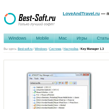
LoveAndTravel.ru
— п
Windows
Mobile
Mac
Игры
Стать
Вы здесь:
Best-soft.ru
/
Windows
/
Система
/
Настройка
/
Key Manager
1.3