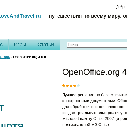
Добро
LoveAndTravel.ru
— путешествия по всему миру, о
c
Игры
Статьи
акторы
/
OpenOffice.org
4.0.0
OpenOffice.org 4
Лучшее решение на базе открытых
электронными документами. Обн
для обработки текстов, электронн
создает реальную альтернативу 
Microsoft пакету Office 2007, упр
пользователей MS Office.