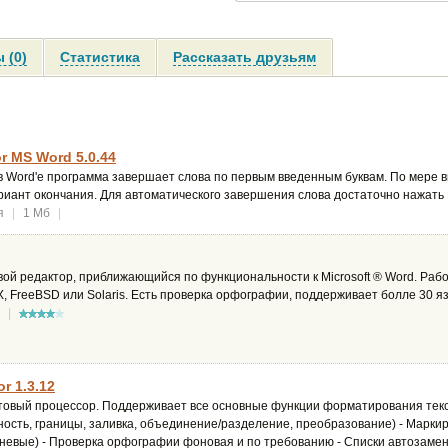
 (0)
Статистика
Рассказать друзьям
r MS Word 5.0.44
в Word'е программа завершает слова по первым введенным буквам. По мере в
риант окончания. Для автоматического завершения слова достаточно нажать E
я
|
1 Мб
|
ой редактор, приближающийся по функциональности к Microsoft ® Word. Раб
X, FreeBSD или Solaris. Есть проверка орфографии, поддерживает болле 30 я
|
or 1.3.12
овый процессор. Поддерживает все основные функции форматирования текста
ость, границы, заливка, объединение/разделение, преобразование) - Марк
невые) - Проверка орфографии фоновая и по требованию - Списки автозамены