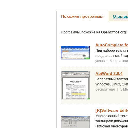
Похожие программы
Отзывы
Программы, похожие на
OpenOffice.org
:
AutoComplete fo
При наборе текста 
предлагает свой ва
условно-бесплатна
AbiWord 2.9.4
Бесплатный текстов
Windows, Linux, QN
бесплатная
|
5 Мб
[R]Software Edit
Многооконный текст
таблицами (вложенн
(включая многоуров