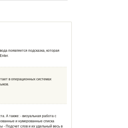
вода появляется подсказка, которая
nter.
отает в операционных системах
зыков.
. А также: - визуальная работа с
ированные и нумерованные списка
 - Подсчет слов и их удельный весь в