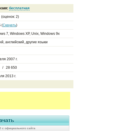
нзия:
бесплатная
5
(оценок:
2
)
 (
Скачать
)
ws 7, Windows XP, Unix, Windows 9x
ий, английский, другие языки
еля 2007 г.
0 / 28 650
ля 2013 г.
ачать
.0 с официального сайта