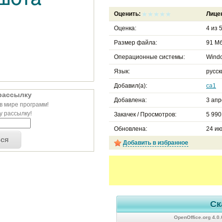
Оценить:
Лице
Оценка:
4
из
Размер файла:
91 Мб
Операционные системы:
Windo
Язык:
русск
Добавил(а):
ca1
рассылку
Добавлена:
3 апр
в мире программ!
 рассылку!
Закачек / Просмотров:
5 99
Обновлена:
24 ию
ься
Добавить в избранное
Ск
OpenOffice.org 4.0