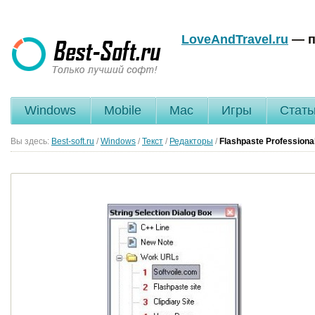
LoveAndTravel.ru
— п
Windows
Mobile
Mac
Игры
Стать
Вы здесь:
Best-soft.ru
/
Windows
/
Текст
/
Редакторы
/
Flashpaste Professiona