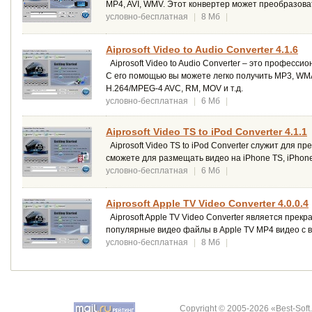
MP4, AVI, WMV. Этот конвертер может преобразов
условно-бесплатная
|
8 Мб
|
Aiprosoft Video to Audio Converter 4.1.6
Aiprosoft Video to Audio Converter – это професс
С его помощью вы можете легко получить MP3, WMA
H.264/MPEG-4 AVC, RM, MOV и т.д.
условно-бесплатная
|
6 Мб
|
Aiprosoft Video TS to iPod Converter 4.1.1
Aiprosoft Video TS to iPod Converter служит для пр
сможете для размещать видео на iPhone TS, iPhone
условно-бесплатная
|
6 Мб
|
Aiprosoft Apple TV Video Converter 4.0.0.4
Aiprosoft Apple TV Video Converter является пре
популярные видео файлы в Apple TV MP4 видео с 
условно-бесплатная
|
8 Мб
|
Copyright © 2005-2026 «Best-Soft.