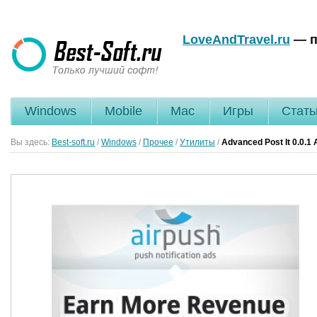
LoveAndTravel.ru
— п
Windows
Mobile
Mac
Игры
Стать
Вы здесь:
Best-soft.ru
/
Windows
/
Прочее
/
Утилиты
/
Advanced Post It
0.0.1 