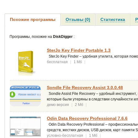
Похожие программы
Отзывы (0)
Статистика
Р
Программы, похожие на
DiskDigger
:
SterJo Key Finder Portable 1.3
SterJo Key Finder – удобная утилита, которая по
бесплатная
|
1 Мб
|
Sondle File Recovery Assist 3.0.0.48
Sondle Assist File Recovery – удобный инструмен
которые были утеряны в следствии случайности ил
демо версия
|
2 Мб
|
Odin Data Recovery Professional 7.6.6
Odin Data Recovery Professional – профессионал
средств, жестких дисков, USB дисков, карт памяти S
условно-бесплатная
|
1 Мб
|