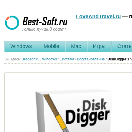
LoveAndTravel.ru
— п
Windows
Mobile
Mac
Игры
Стать
Вы здесь:
Best-soft.ru
/
Windows
/
Система
/
Восстановление
/
DiskDigger
1.