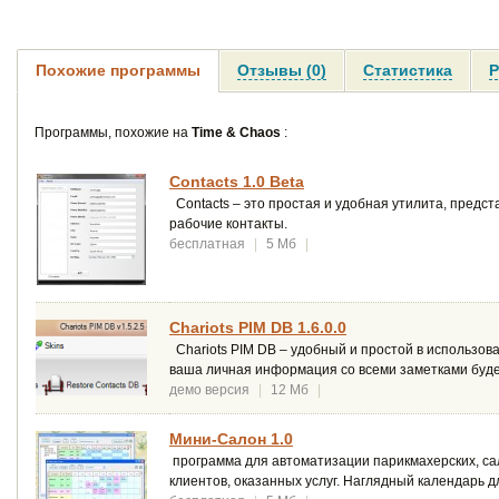
Похожие программы
Отзывы (0)
Статистика
Р
Программы, похожие на
Time & Chaos
:
Contacts 1.0 Beta
Contacts – это простая и удобная утилита, предст
рабочие контакты.
бесплатная
|
5 Мб
|
Chariots PIM DB 1.6.0.0
Chariots PIM DB – удобный и простой в использов
ваша личная информация со всеми заметками буде
демо версия
|
12 Мб
|
Мини-Салон 1.0
программа для автоматизации парикмахерских, сал
клиентов, оказанных услуг. Наглядный календарь 