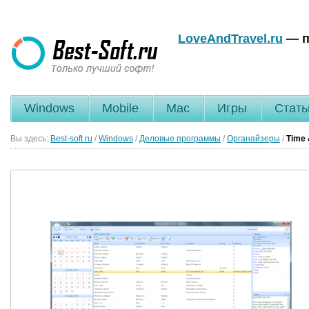
LoveAndTravel.ru
— п
Windows
Mobile
Mac
Игры
Стать
Вы здесь:
Best-soft.ru
/
Windows
/
Деловые программы
/
Органайзеры
/
Time