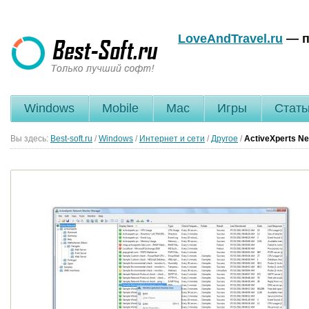
LoveAndTravel.ru
— п
Windows
Mobile
Mac
Игры
Стать
Вы здесь:
Best-soft.ru
/
Windows
/
Интернет и сети
/
Другое
/
ActiveXperts Ne