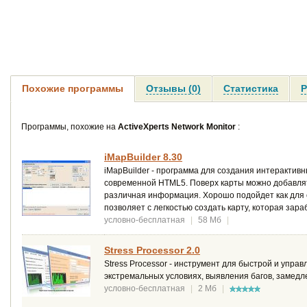
Похожие программы
Отзывы (0)
Статистика
Р
Программы, похожие на
ActiveXperts Network Monitor
:
iMapBuilder 8.30
iMapBuilder - программа для создания интерактивн
современной HTML5. Поверх карты можно добавлят
различная информация. Хорошо подойдет как для 
позволяет с легкостью создать карту, которая зара
условно-бесплатная
|
58 Мб
|
Stress Processor 2.0
Stress Processor - инструмент для быстрой и упра
экстремальных условиях, выявления багов, замедл
условно-бесплатная
|
2 Мб
|