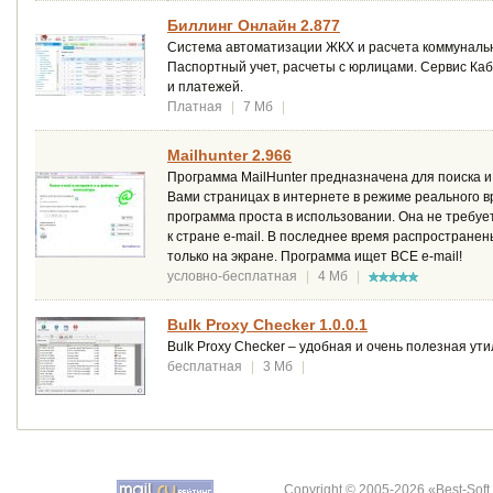
Биллинг Онлайн 2.877
Система автоматизации ЖКХ и расчета коммунальн
Паспортный учет, расчеты с юрлицами. Сервис Каб
и платежей.
Платная
|
7 Мб
|
Mailhunter 2.966
Программа MailHunter предназначена для поиска 
Вами страницах в интернете в режиме реального в
программа проста в использовании. Она не требует
к стране e-mail. В последнее время распространен
только на экране. Программа ищет ВСЕ e-mail!
условно-бесплатная
|
4 Мб
|
Bulk Proxy Checker 1.0.0.1
Bulk Proxy Checker – удобная и очень полезная ут
бесплатная
|
3 Мб
|
Copyright © 2005-2026 «Best-Soft.