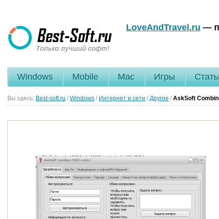
LoveAndTravel.ru
— п
Windows
Mobile
Mac
Игры
Стать
Вы здесь:
Best-soft.ru
/
Windows
/
Интернет и сети
/
Другое
/
AskSoft Combi