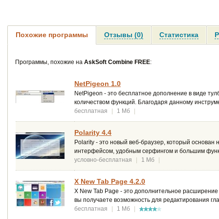
Похожие программы
Отзывы (0)
Статистика
Р
Программы, похожие на
AskSoft Combine FREE
:
NetPigeon 1.0
NetPigeon - это бесплатное дополнение в виде тул
количеством функций. Благодаря данному инструме
бесплатная
|
1 Мб
|
Polarity 4.4
Polarity - это новый веб-браузер, который основа
интерфейсом, удобным серфингом и большим фун
условно-бесплатная
|
1 Мб
|
X New Tab Page 4.2.0
X New Tab Page - это дополнительное расширение
вы получаете возможность для редактирования гла
бесплатная
|
1 Мб
|