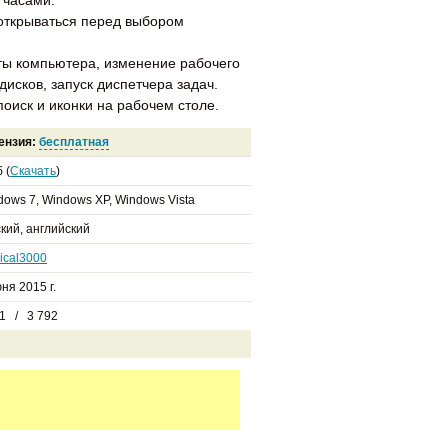
 открываться перед выбором
ты компьютера, изменение рабочего
 дисков, запуск диспетчера задач.
поиск и иконки на рабочем столе.
ензия:
бесплатная
 (
Скачать
)
dows 7, Windows XP, Windows Vista
кий, английский
ical3000
ня 2015 г.
11 / 3 792