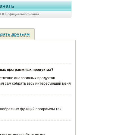
ачать
 1.0 с официального сайта
азать друзьям
ичных программных продуктах?
бственно аналогичных продуктов
шил сам собрать весь интересующий меня
знообразных функций программы так
ладала всеми необходимыми