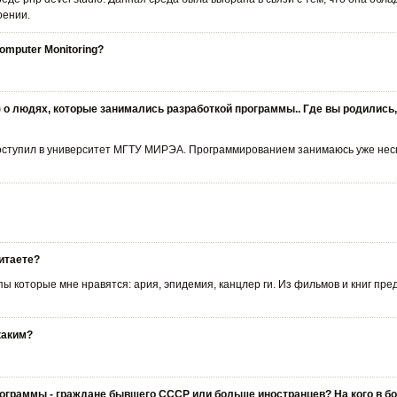
оении.
omputer Monitoring?
и) о людях, которые занимались разработкой программы.. Где вы родились
оступил в университет МГТУ МИРЭА. Программированием занимаюсь уже неско
итаете?
пы которые мне нравятся: ария, эпидемия, канцлер ги. Из фильмов и книг пр
каким?
граммы - граждане бывшего СССР или больше иностранцев? На кого в б