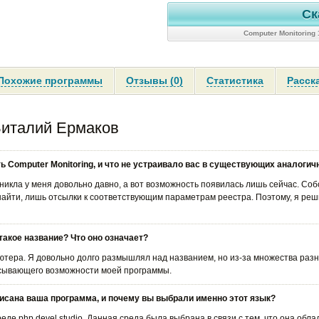
Ск
Computer Monitoring
Похожие программы
Отзывы (0)
Статистика
Расск
Виталий Ермаков
ть Computer Monitoring, и что не устраивало вас в существующих аналог
никла у меня довольно давно, а вот возможность появилась лишь сейчас. Со
ь найти, лишь отсылки к соответствующим параметрам реестра. Поэтому, я ре
такое название? Что оно означает?
ьютера. Я довольно долго размышлял над названием, но из-за множества ра
исывающего возможности моей программы.
исана ваша программа, и почему вы выбрали именно этот язык?
еде php devel studio. Данная среда была выбрана в связи с тем, что она об