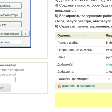
4) Создавать окно, которое будет
пользователя.
5) Блокировать: завершение рабо
стола, запуск реестра, автозапуск
6) Скрывать: панель управления, 
Оценить:
Лиц
Размер файла:
5 Мб
Операционные системы:
Win
Язык:
русс
Добавил(а):
mag
рассылку
в мире программ!
Добавлена:
1 ию
 рассылку!
Закачек / Просмотров:
1 9
Добавить в избранное
ься