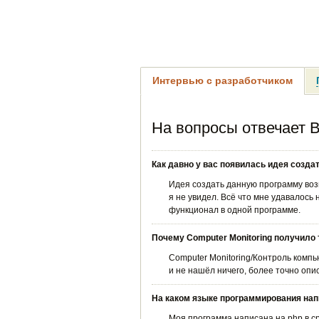
Интервью с разработчиком
На вопросы отвечает 
Как давно у вас появилась идея созда
Идея создать данную программу воз
я не увидел. Всё что мне удавалос
функционал в одной программе.
Почему Computer Monitoring получило 
Computer Monitoring/Контроль комп
и не нашёл ничего, более точно оп
На каком языке программирования нап
Моя программа написана на php в ср