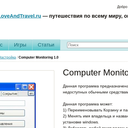
Добро
LoveAndTravel.ru
— путешествия по всему миру, о
c
Игры
Статьи
Настройка
/
Computer Monitoring
1.0
Computer Monito
Данная программа предназначена
недоступных обычными средствам
Данная программа может:
1) Переименовывать Корзину и па
2) Менять имя владельца и назва
установке windows.
3) Добавлять любой текст рядом с