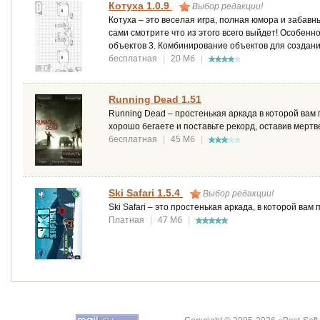
Котуха 1.0.9
Выбор редакции!
Котуха – это веселая игра, полная юмора и забавн
сами смотрите что из этого всего выйдет! Особенн
объектов 3. Комбинирование объектов для создани
бесплатная
|
20 Мб
|
Running Dead 1.51
Running Dead – простенькая аркада в которой вам 
хорошо бегаете и поставьте рекорд, оставив мертве
бесплатная
|
45 Мб
|
Ski Safari 1.5.4
Выбор редакции!
Ski Safari – это простенькая аркада, в которой ва
Платная
|
47 Мб
|