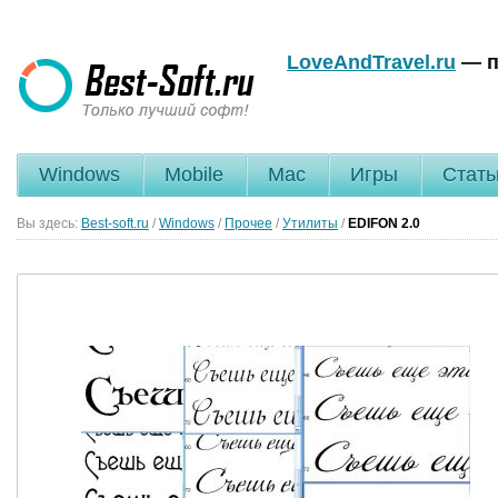
LoveAndTravel.ru
— п
Windows
Mobile
Mac
Игры
Стать
Вы здесь:
Best-soft.ru
/
Windows
/
Прочее
/
Утилиты
/
EDIFON
2.0