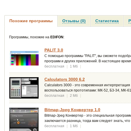
Похожие программы
Отзывы (0)
Статистика
Р
Программы, похожие на
EDIFON
:
PALIT 3.0
С помощью программы "PALIT", вы сможете подобра
программ и других приложений. В настоящее время
бесплатная
|
1 Мб
|
Calculators 3000 6.2
Calculators 3000 - это современная интерпретация
воспользоваться прототипами: МК-52, Б3-34, МК-61
бесплатная
|
2 Мб
|
Bitmap-Jpeg Конвертер 1.0
Bitmap-Jpeg Конвертер - это специальная програм
заключается разница, тогда вам следует знать, чт
бесплатная
|
1 Мб
|