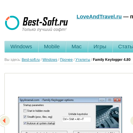
LoveAndTravel.ru
— п
Windows
Mobile
Mac
Игры
Стать
Вы здесь:
Best-soft.ru
/
Windows
/
Прочее
/
Утилиты
/
Family Keylogger
4.80