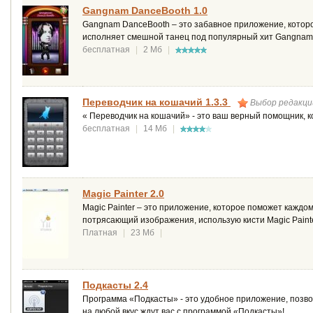
Gangnam DanceBooth 1.0
Gangnam DanceBooth – это забавное приложение, которо
исполняет смешной танец под популярный хит Gangnam 
бесплатная
|
2 Мб
|
Переводчик на кошачий 1.3.3
Выбор редакци
« Переводчик на кошачий» - это ваш верный помощник, 
бесплатная
|
14 Мб
|
Magic Painter 2.0
Magic Painter – это приложение, которое поможет каждо
потрясающий изображения, использую кисти Magic Painte
Платная
|
23 Мб
|
Подкасты 2.4
Программа «Подкасты» - это удобное приложение, позво
на любой вкус ждут вас с программой «Подкасты»!