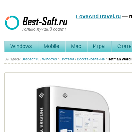
LoveAndTravel.ru
— п
Windows
Mobile
Mac
Игры
Стать
Вы здесь:
Best-soft.ru
/
Windows
/
Система
/
Восстановление
/
Hetman Word 