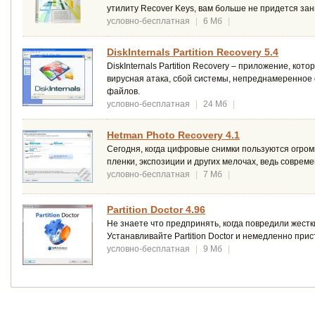
утилиту Recover Keys, вам больше не придется з
условно-бесплатная
|
6 Мб
|
DiskInternals Partition Recovery 5.4
DiskInternals Partition Recovery – приложение, к
вирусная атака, сбой системы, непреднамеренное
файлов.
условно-бесплатная
|
24 Мб
|
Hetman Photo Recovery 4.1
Сегодня, когда цифровые снимки пользуются огро
пленки, экспозиции и других мелочах, ведь соврем
условно-бесплатная
|
7 Мб
|
Partition Doctor 4.96
Не знаете что предпринять, когда повредили жест
Устанавливайте Partition Doctor и немедленно при
условно-бесплатная
|
9 Мб
|