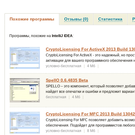
Похожие программы
Отзывы (0)
Статистика
Р
Программы, похожие на
IntelliJ IDEA
:
CryptoLicensing For ActiveX 2013 Build 13
CryptoLicensing For ActiveX - это надежный, но п
активации для вашего программного обеспечения на 
условно-бесплатная
|
4 Мб
|
SpellO 0.6.4835 Beta
SPELLO – это компонент, который позволяет добав
найдет все опечатки и ошибки и предложит вариан
бесплатная
|
4 Мб
|
CryptoLicensing For MFC 2013 Build 1304
CryptoLicensing For MFC позволяет добавить возм
обеспечения. Подойдет для программистов любого
условно-бесплатная
|
8 Мб
|