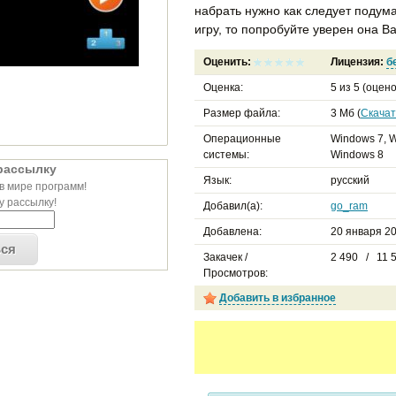
набрать нужно как следует подума
игру, то попробуйте уверен она В
Оценить:
Лицензия:
б
Оценка:
5
из
5
(оцено
Размер файла:
3 Мб (
Скачат
Операционные
Windows 7, W
системы:
Windows 8
рассылку
Язык:
русский
в мире программ!
 рассылку!
Добавил(а):
go_ram
Добавлена:
20 января 20
ься
Закачек /
2 490 / 11 
Просмотров:
Добавить в избранное