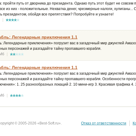
: пройти путь от дворника до президента. Однако путь этот будет не совсем
все из них - положительные. Нехватка денег, чрезмерные налоги, хулиганы... С
ь президентом, обойдя все препятствия? Попробуйте и узнаете!
|
бль: Легендарные приключения 1.1
: Легендарные приключения» погрузит вас в загадочный мир джунглей Амазо
нных персонажей и разгадайте тайну пропавшего корабля.
 Мб
|
бль: Легендарные приключения 1.1
: Легендарные приключения» погрузит вас в загадочный мир джунглей Амазо
нных персонажей и разгадайте тайну пропавшего корабля. Особенности прог
чения»: 1. 25 разнообразных локаций 2. 10 мини-игр 3. Красивая графика 4
 Мб
|
opyright © 2005-2026 «Best-Soft.ru».
Отказ от ответственности
К