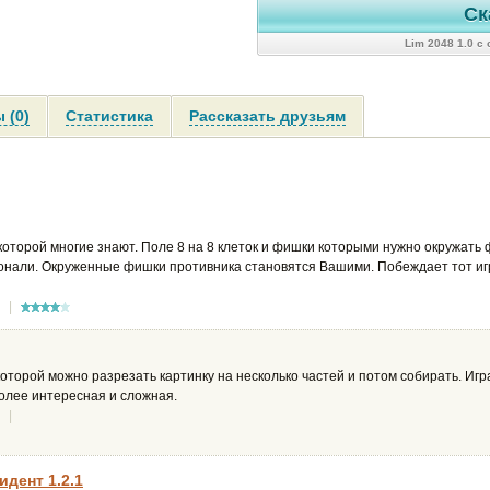
Ск
Lim 2048 1.0 с
 (0)
Статистика
Рассказать друзьям
которой многие знают. Поле 8 на 8 клеток и фишки которыми нужно окружать
онали. Окруженные фишки противника становятся Вашими. Побеждает тот игр
|
оторой можно разрезать картинку на несколько частей и потом собирать. Иг
олее интересная и сложная.
|
дент 1.2.1