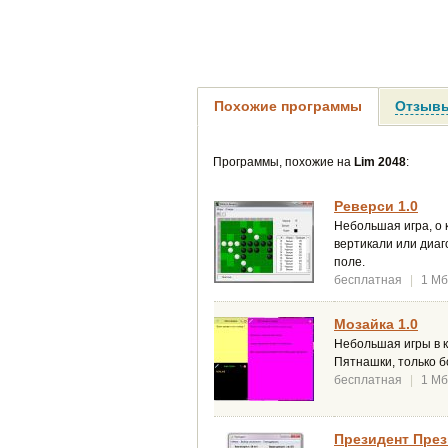
Похожие программы
Отзывы
Программы, похожие на
Lim 2048
:
Реверси 1.0
Небольшая игра, о 
вертикали или диаг
поле.
бесплатная
|
1 Мб
Мозайка 1.0
Небольшая игры в к
Пятнашки, только б
бесплатная
|
1 Мб
Президент Прези