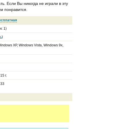
ть. Если Вы никогда не играли в эту
ам понравится.
есплатная
к:
1
)
ь
)
indows XP, Windows Vista, Windows 9x,
15 г.
533