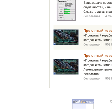
Ваша задача проста
случайностей, и не 
Сможете ли вы стат
бесплатная
|
4 Мб
Проклятый кора
«Проклятый корабль
загадок и таинстве
бесплатная
|
909
Проклятый кора
«Проклятый корабль
загадок и таинстве
Легендарные приклю
бесплатна!
бесплатная
|
909
C