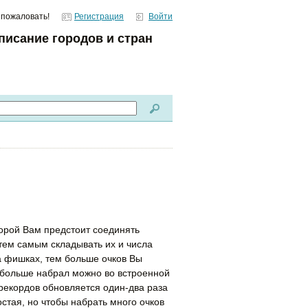
 пожаловать!
Регистрация
Войти
писание городов и стран
торой Вам предстоит соединять
тем самым складывать их и числа
а фишках, тем больше очков Вы
о больше набрал можно во встроенной
 рекордов обновляется один-два раза
остая, но чтобы набрать много очков