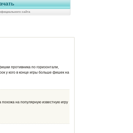
ачать
 официального сайта
 фишки противника по горизонтали,
ок у кого в конце игры больше фишек на
ра похожа на популярную известную игру