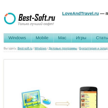
LoveAndTravel.ru
— п
Windows
Mobile
Mac
Игры
Стать
Вы здесь:
Best-soft.ru
/
Windows
/
Деловые программы
/
Бухгалтерия и склад