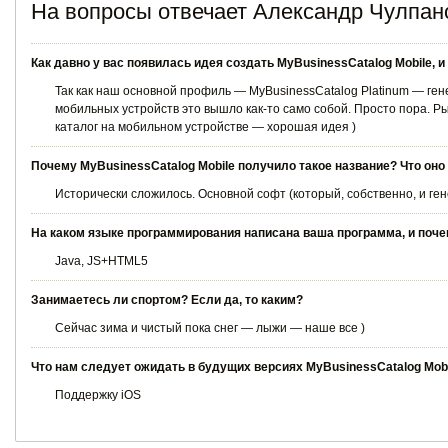
На вопросы отвечает Александр Чулпан
Как давно у вас появилась идея создать MyBusinessCatalog Mobile,
Так как наш основной профиль — MyBusinessCatalog Platinum — ген
мобильных устройств это вышло как-то само собой. Просто пора. Р
каталог на мобильном устройстве — хорошая идея )
Почему MyBusinessCatalog Mobile получило такое название? Что оно
Исторически сложилось. Основной софт (который, собственно, и ге
На каком языке программирования написана ваша программа, и поче
Java, JS+HTML5
Занимаетесь ли спортом? Если да, то каким?
Сейчас зима и чистый пока снег — лыжи — наше все )
Что нам следует ожидать в будущих версиях MyBusinessCatalog Mob
Поддержку iOS